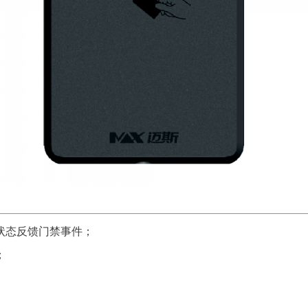
状态反馈门禁事件；
；
；